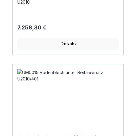
U2010
Regulärer Preis:
7.258,30 €
Details