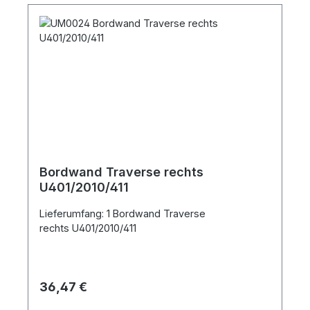
Bordwand Traverse rechts
U401/2010/411
Lieferumfang: 1 Bordwand Traverse
rechts U401/2010/411
Regulärer Preis:
36,47 €