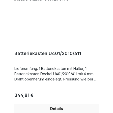
Batteriekasten U401/2010/411
Lieferumfang: 1 Batteriekasten mit Halter, 1
Batteriekasten Deckel U401/2010/411 mit 6 mm
Draht obenherum eingelegt, Pressung wie beim
Original. Pressung wie beim Original.
Abmessungen: Breite ca.: 580mm, Höhe ca.:
Regulärer Preis:
344,81 €
260mm, Tiefe ca.: 220mm
Details