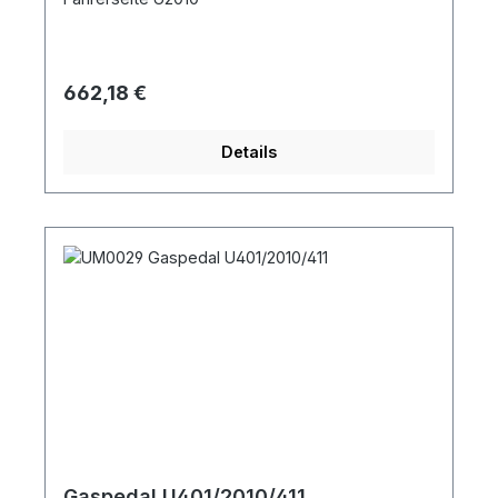
Regulärer Preis:
662,18 €
Details
Gaspedal U401/2010/411