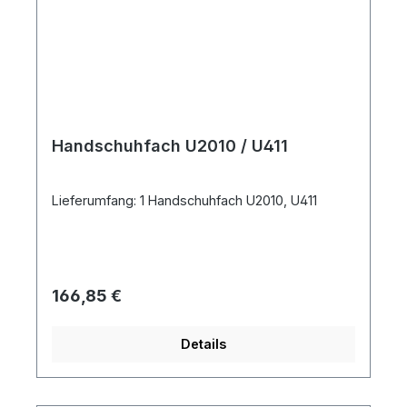
Handschuhfach U2010 / U411
Lieferumfang: 1 Handschuhfach U2010, U411
Regulärer Preis:
166,85 €
Details