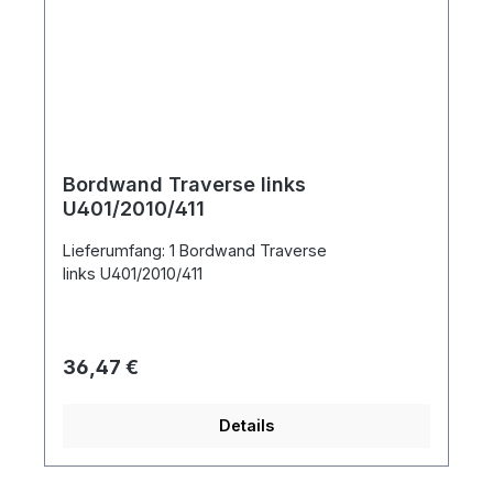
Bordwand Traverse links
U401/2010/411
Lieferumfang: 1 Bordwand Traverse
links U401/2010/411
Regulärer Preis:
36,47 €
Details