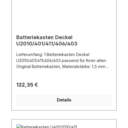
Batteriekasten Deckel
U2010/401/411/406/403
Lieferumfang: 1 Batteriekasten Deckel
U2010/401/411/406/403 passend für Ihren alten
Original Batteriekasten, Materialstärke: 1,5 mm
Pressung wie beim Original.
Regulärer Preis:
122,35 €
Details