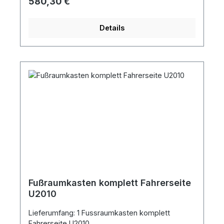
Regulärer Preis:
580,30 €
Details
Fußraumkasten komplett Fahrerseite
U2010
Lieferumfang: 1 Fussraumkasten komplett
Fahrerseite U2010