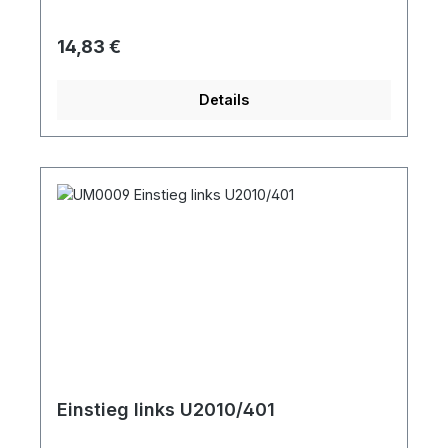
Regulärer Preis:
14,83 €
Details
Einstieg links U2010/401