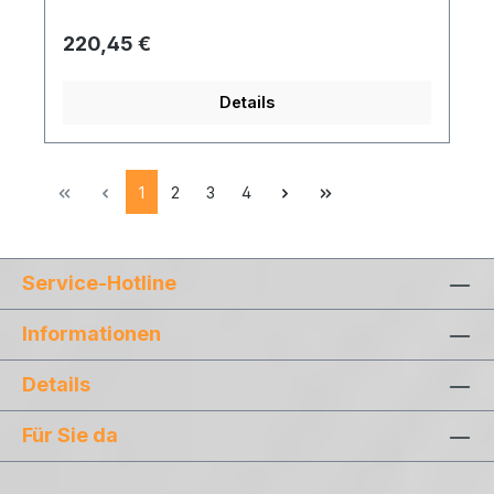
Regulärer Preis:
220,45 €
Details
Seite
Seite
Seite
Seite
1
2
3
4
Service-Hotline
Informationen
Details
Für Sie da