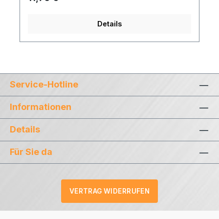
Produktsortiment übersichtlich in einen Katalog
gepackt und alles geduldig auf Papier gebracht
Details
:). Bestellen Sie unseren Katalog 2025 und
entdecken Sie unser komplettes
Lieferprogramm auf rund 85 Seiten im Format
DIN A4. Wir freuen uns, Ihnen mitteilen zu können,
dass jeder, der unseren Katalog bestellt, einen
exklusiven 15€ Gutschein für den nächsten
Service-Hotline
Einkauf in unserem Webshop erhält. Ihr
persönlicher Gutscheincode wird Ihnen
Informationen
zusammen mit dem Katalog zugesandt.
Details
Für Sie da
VERTRAG WIDERRUFEN