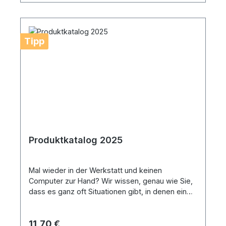
Tipp
Produktkatalog 2025
Mal wieder in der Werkstatt und keinen
Computer zur Hand? Wir wissen, genau wie Sie,
dass es ganz oft Situationen gibt, in denen ein
Katalog in der Hand mehr wert ist als jede noch
so schicke Webseite. Aufgrund unzähliger
Regulärer Preis:
11,70 €
Anfragen haben wir unser aktuelles