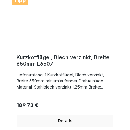
Tipp
Kurzkotflügel, Blech verzinkt, Breite
650mm L6507
Lieferumfang: 1 Kurzkotflügel, Blech verzinkt,
Breite 650mm mit umlaufender Drahteinlage
Material: Stahlblech verzinkt 1,25mm Breite:
650mm Höhe: 720mm Radius: 650mm
Spannweite: 680mm Rand: 50mm
Regulärer Preis:
189,73 €
Details