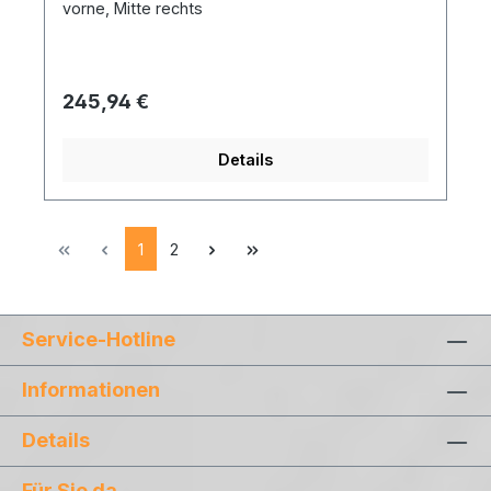
vorne, Mitte rechts
Regulärer Preis:
245,94 €
Details
Seite
Seite
1
2
Service-Hotline
Informationen
Details
Für Sie da