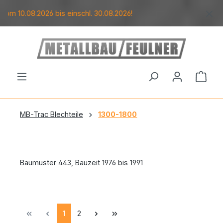
Zum Hauptinhalt springen
.08.2026 bis einschl. 30.08.2026!
Ware
MB-Trac Blechteile
1300-1800
Baumuster 443, Bauzeit 1976 bis 1991
Seite
Seite
1
2