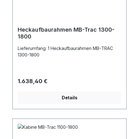
Heckaufbaurahmen MB-Trac 1300-
1800
Lieferumfang: 1 Heckaufbaurahmen MB-TRAC
1300-1800
Regulärer Preis:
1.638,40 €
Details