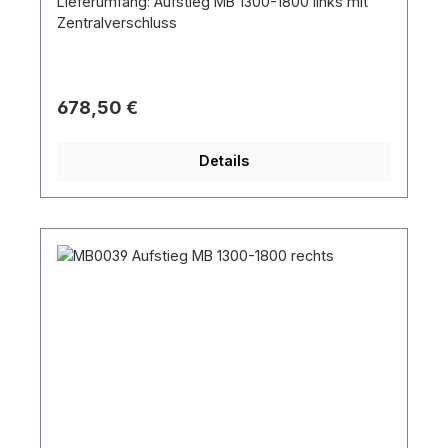
Lieferumfang: Aufstieg MB 1300-1800 links mit
Zentralverschluss
Regulärer Preis:
678,50 €
Details