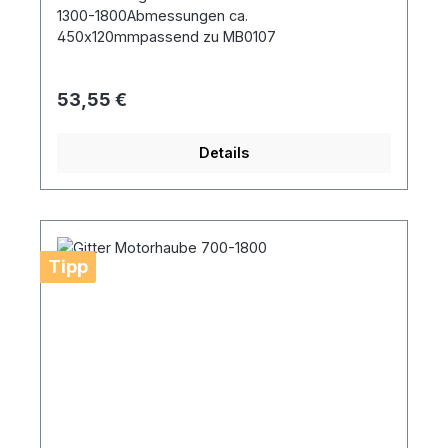
1300-1800Abmessungen ca.
450x120mmpassend zu MB0107
Regulärer Preis:
53,55 €
Details
Tipp