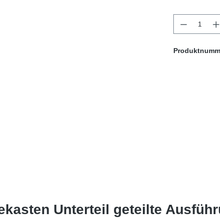
Produkt 
Produktnumm
ekasten Unterteil geteilte Ausfüh