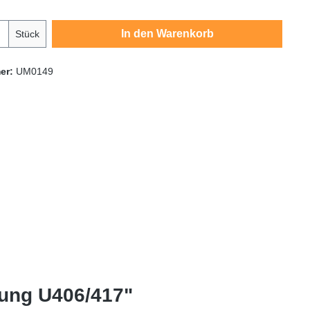
Anzahl: Gib den gewünschten Wert ein oder
In den Warenkorb
Stück
er:
UM0149
rung U406/417"