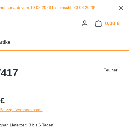
urlaub vom 10.08.2026 bis einschl. 30.08.2026!
0,00 €
Ware
rtikel
/417
Feulner
s:
 €
wSt. zzgl. Versandkosten
bar, Lieferzeit: 3 bis 6 Tagen