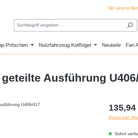
Wir sind im Betriebs
pp-Pritschen
Nutzfahrzeug Kotflügel
Neuteile
Fan A
l geteilte Ausführung U406
Regulärer Prei
135,94
Preise inkl. M
Sofort verfüg