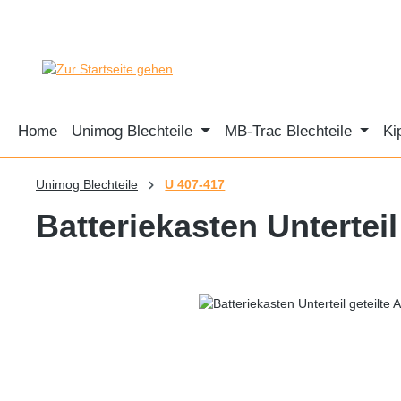
 Hauptinhalt springen
Zur Suche springen
Zur Hauptnavigation springen
Home
Unimog Blechteile
MB-Trac Blechteile
Ki
Unimog Blechteile
U 407-417
Batteriekasten Untertei
Bildergalerie überspringen